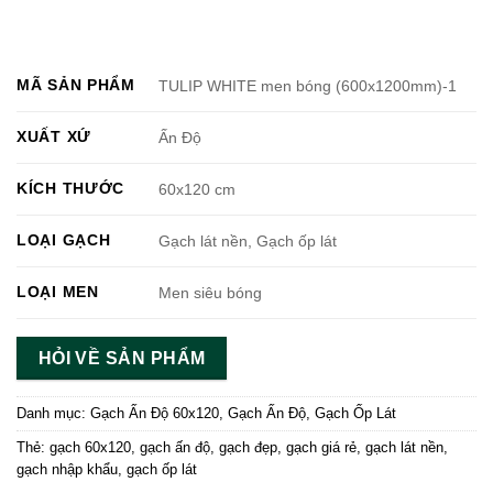
MÃ SẢN PHẨM
TULIP WHITE men bóng (600x1200mm)-1
XUẤT XỨ
Ấn Độ
KÍCH THƯỚC
60x120 cm
LOẠI GẠCH
Gạch lát nền, Gạch ốp lát
LOẠI MEN
Men siêu bóng
HỎI VỀ SẢN PHẨM
Danh mục:
Gạch Ấn Độ 60x120
,
Gạch Ấn Độ
,
Gạch Ốp Lát
Thẻ:
gạch 60x120
,
gạch ấn độ
,
gạch đẹp
,
gạch giá rẻ
,
gạch lát nền
,
gạch nhập khẩu
,
gạch ốp lát