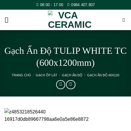
Skip
08:00 - 17:00
0984.407.807
to
content
Gạch Ấn Độ TULIP WHITE TC
(600x1200mm)
TRANG CHỦ
/
GẠCH ỐP LÁT
/
GẠCH ẤN ĐỘ
/
GẠCH ẤN ĐỘ 60X120