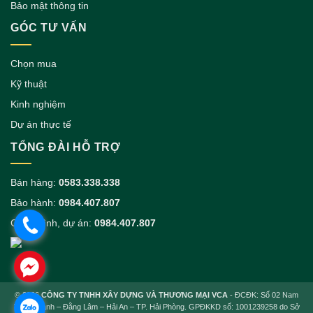
Bảo mật thông tin
GÓC TƯ VẤN
Chọn mua
Kỹ thuật
Kinh nghiệm
Dự án thực tế
TỔNG ĐÀI HỖ TRỢ
Bán hàng:
0583.338.338
Bảo hành:
0984.407.807
Công trình, dự án:
0984.407.807
.
.
© 2026
CÔNG TY TNHH XÂY DỰNG VÀ THƯƠNG MẠI VCA
- ĐCĐK: Số 02 Nam
.
Trung Hành – Đằng Lâm – Hải An – TP. Hải Phòng. GPĐKKD số: 1001239258 do Sở