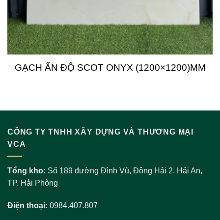
GẠCH ẤN ĐỘ SCOT ONYX (1200×1200)MM
CÔNG TY TNHH XÂY DỰNG VÀ THƯƠNG MẠI
VCA
Tổng kho:
Số 189 đường Đình Vũ, Đông Hải 2, Hải An,
TP. Hải Phòng
Điện thoại:
0984.407.807