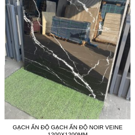
GẠCH ẤN ĐỘ GẠCH ẤN ĐỘ NOIR VEINE
1200X1200MM