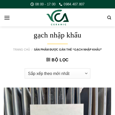
Skip
08:00 - 17:00
0984.407.807
to
content
gạch nhập khẩu
TRANG CHỦ
/
SẢN PHẨM ĐƯỢC GẮN THẺ “GẠCH NHẬP KHẨU”
BỘ LỌC