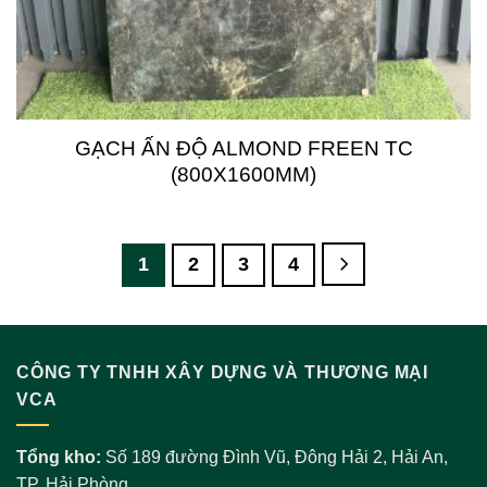
GẠCH ẤN ĐỘ ALMOND FREEN TC
(800X1600MM)
1
2
3
4
CÔNG TY TNHH XÂY DỰNG VÀ THƯƠNG MẠI
VCA
Tổng kho:
Số 189 đường Đình Vũ, Đông Hải 2, Hải An,
TP. Hải Phòng