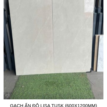
GẠCH ẤN ĐỘ LISA TUSK (600X1200MM)