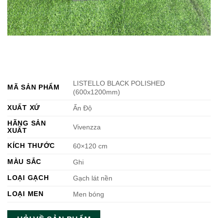
LISTELLO BLACK POLISHED
MÃ SẢN PHẨM
(600x1200mm)
XUẤT XỨ
Ấn Độ
HÃNG SẢN
Vivenzza
XUẤT
KÍCH THƯỚC
60×120 cm
MÀU SẮC
Ghi
LOẠI GẠCH
Gạch lát nền
LOẠI MEN
Men bóng