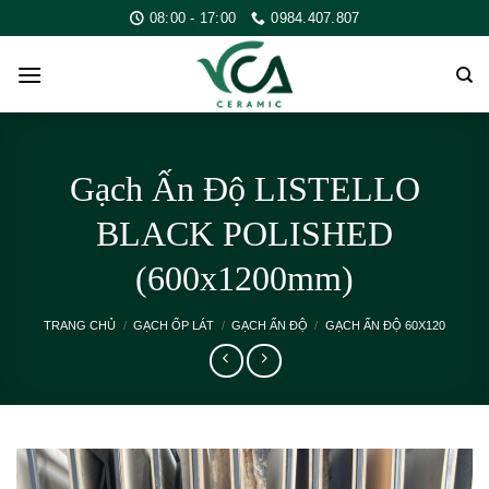
Skip
08:00 - 17:00
0984.407.807
to
content
Gạch Ấn Độ LISTELLO
BLACK POLISHED
(600x1200mm)
TRANG CHỦ
/
GẠCH ỐP LÁT
/
GẠCH ẤN ĐỘ
/
GẠCH ẤN ĐỘ 60X120