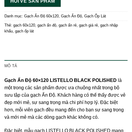
HỎI VỀ SẢN PHẨM
Danh mục:
Gạch Ấn Độ 60x120
,
Gạch Ấn Độ
,
Gạch Ốp Lát
Thẻ:
gạch 60x120
,
gạch ấn độ
,
gạch ấn rẻ
,
gạch giá rẻ
,
gạch nhập
khẩu
,
gạch ốp lát
MÔ TẢ
Gạch Ấn Độ 60×120 LISTELLO BLACK POLISHED
là
một trong các sản phẩm được ưa chuộng nhất trong bộ
sưu tập của
gạch Ấn Độ
. Khách hàng có thể thấy được vẻ
đẹp mới mẻ, sự sang trọng mà chi phí hợp lý. Đặc biệt
hơn, mỗi viên gạch đều mang đến cho bạn sự sang trọng
và mới mẻ mà các dòng gạch khác không có.
Đặc biệt, mẫu gạch LISTELLO BLACK POLISHED mang