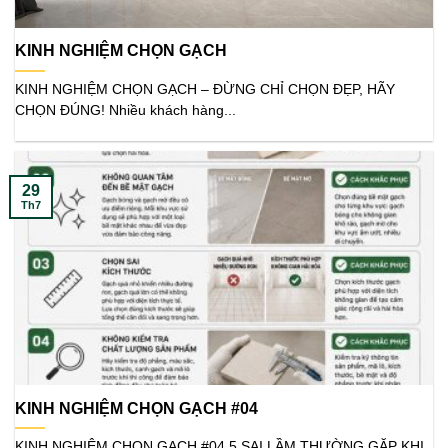
KINH NGHIỆM CHỌN GẠCH
KINH NGHIỆM CHỌN GẠCH – ĐỪNG CHỈ CHỌN ĐẸP, HÃY
CHỌN ĐÚNG! Nhiều khách hàng...
29
Th7
KINH NGHIỆM CHỌN GẠCH #04
KINH NGHIỆM CHỌN GẠCH #04 5 SAI LẦM THƯỜNG GẶP KHI