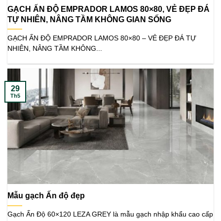
GẠCH ẤN ĐỘ EMPRADOR LAMOS 80×80, VẺ ĐẸP ĐÁ
TỰ NHIÊN, NÂNG TẦM KHÔNG GIAN SỐNG
GẠCH ẤN ĐỘ EMPRADOR LAMOS 80×80 – VẺ ĐẸP ĐÁ TỰ
NHIÊN, NÂNG TẦM KHÔNG...
29
Th5
Mẫu gạch Ấn độ đẹp
Gạch Ấn Độ 60×120 LEZA GREY là mẫu gạch nhập khẩu cao cấp