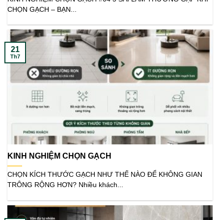
CHỌN GẠCH – BẠN...
21
Th7
KINH NGHIỆM CHỌN GẠCH
CHỌN KÍCH THƯỚC GẠCH NHƯ THẾ NÀO ĐỂ KHÔNG GIAN
TRÔNG RỘNG HƠN? Nhiều khách...