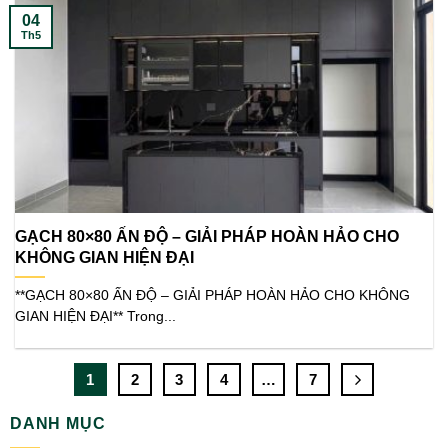
04
Th5
GẠCH 80×80 ẤN ĐỘ – GIẢI PHÁP HOÀN HẢO CHO
KHÔNG GIAN HIỆN ĐẠI
**GẠCH 80×80 ẤN ĐỘ – GIẢI PHÁP HOÀN HẢO CHO KHÔNG
GIAN HIỆN ĐẠI** Trong...
1
2
3
4
…
7
DANH MỤC