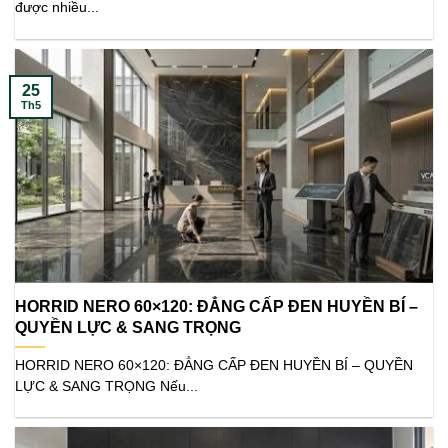
được nhiều...
25
Th5
HORRID NERO 60×120: ĐẲNG CẤP ĐEN HUYỀN BÍ –
QUYỀN LỰC & SANG TRỌNG
HORRID NERO 60×120: ĐẲNG CẤP ĐEN HUYỀN BÍ – QUYỀN
LỰC & SANG TRỌNG Nếu...