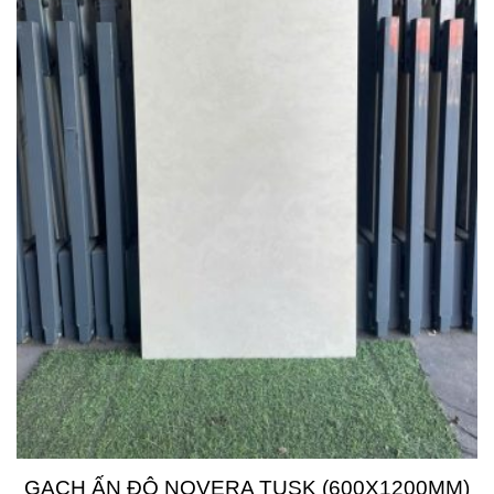
GẠCH ẤN ĐỘ NOVERA TUSK (600X1200MM)