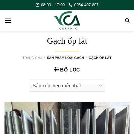
Skip
08:00 - 17:00
0984.407.807
to
content
Gạch ốp lát
TRANG CHỦ
/
SẢN PHẨM LOẠI GẠCH
/
GẠCH ỐP LÁT
BỘ LỌC