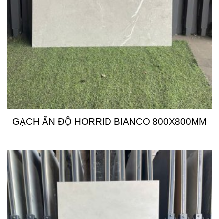
GẠCH ẤN ĐỘ HORRID BIANCO 800X800MM