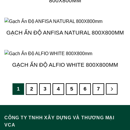
800X800MM
GẠCH ẤN ĐỘ ANFISA NATURAL 800X800MM
GẠCH ẤN ĐỘ ALFIO WHITE 800X800MM
1
2
3
4
5
6
7
CÔNG TY TNHH XÂY DỰNG VÀ THƯƠNG MẠI
VCA