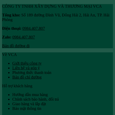
CÔNG TY TNHH XÂY DỰNG VÀ THƯƠNG MẠI VCA
Tổng kho:
Số 189 đường Đình Vũ, Đông Hải 2, Hải An, TP. Hải
Phòng
Điện thoại:
0984.407.807
Zalo:
0984.407.807
Bản đồ đường đi
Về VCA
Giới thiệu công ty
Liên hệ và góp ý
Phương thức thanh toán
Bản đồ chỉ đường
Hỗ trợ khách hàng
Hướng dẫn mua hàng
Chính sách bảo hành, đổi trả
Giao hàng và lắp đặt
Bảo mật thông tin