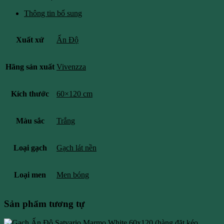
Thông tin bổ sung
Xuất xứ
Ấn Độ
Hãng sản xuất
Vivenzza
Kích thước
60×120 cm
Màu sắc
Trắng
Loại gạch
Gạch lát nền
Loại men
Men bóng
Sản phẩm tương tự