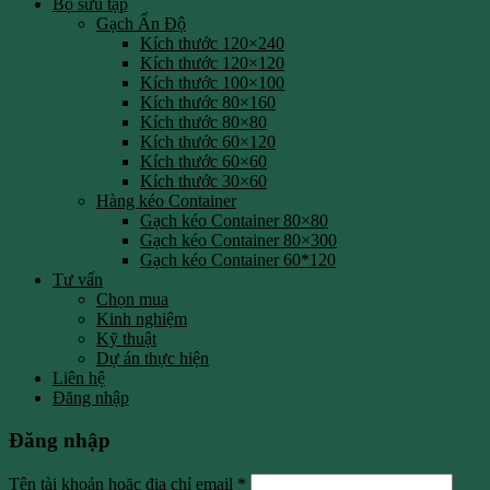
Bộ sưu tập
Gạch Ấn Độ
Kích thước 120×240
Kích thước 120×120
Kích thước 100×100
Kích thước 80×160
Kích thước 80×80
Kích thước 60×120
Kích thước 60×60
Kích thước 30×60
Hàng kéo Container
Gạch kéo Container 80×80
Gạch kéo Container 80×300
Gạch kéo Container 60*120
Tư vấn
Chọn mua
Kinh nghiệm
Kỹ thuật
Dự án thực hiện
Liên hệ
Đăng nhập
Đăng nhập
Tên tài khoản hoặc địa chỉ email
*