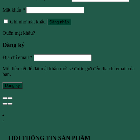
Mật khẩu
*
Ghi nhớ mật khẩu
Đăng nhập
Quên mật khẩu?
Đăng ký
Địa chỉ email
*
Một liên kết để đặt mật khẩu mới sẽ được gửi đến địa chỉ email của
bạn.
Đăng ký
.
.
.
HỎI THÔNG TIN SẢN PHẨM