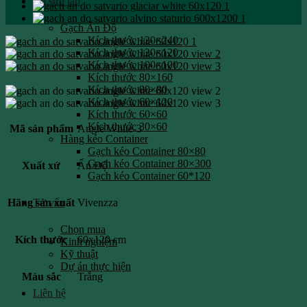
Bộ sưu tập
Gạch Ấn Độ
Kích thước 120×240
Kích thước 120×120
Kích thước 100×100
Kích thước 80×160
Kích thước 80×80
Kích thước 60×120
Kích thước 60×60
Kích thước 30×60
Mã sản phẩm
Angle White-3
Hàng kéo Container
Gạch kéo Container 80×80
Gạch kéo Container 80×300
Xuất xứ
Ấn Độ
Gạch kéo Container 60*120
Hãng sản xuất
Vivenzza
Tư vấn
Chọn mua
Kích thước
60x120 cm
Kinh nghiệm
Kỹ thuật
Dự án thực hiện
Màu sắc
Trắng
Liên hệ