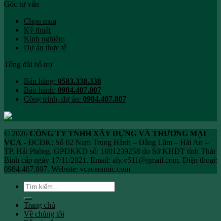
Góc tư vấn
Chọn mua
Kỹ thuật
Kinh nghiệm
Dự án thực tế
Tổng đài hỗ trợ
Bán hàng:
0583.338.338
Bảo hành:
0984.407.807
Công trình, dự án:
0984.407.807
© 2026
CÔNG TY TNHH XÂY DỰNG VÀ THƯƠNG MẠI
VCA
- ĐCĐK: Số 02 Nam Trung Hành – Đằng Lâm – Hải An –
TP. Hải Phòng. GPĐKKD số: 1001239258 do Sở KHĐT tỉnh Thái
Bình cấp ngày 17/11/2021. Email: aly.v511@gmail.com. Điện thoại:
0984.407.807. Website: vcaceramic.com
Tìm
kiếm:
Trang chủ
Về chúng tôi