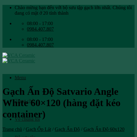
Skip
Chào mừng bạn đến với bộ sưu tập gạch lớn nhất. Chúng tôi
to
đang có mặt ở 20 tỉnh thành
content
08:00 - 17:00
0984.407.807
08:00 - 17:00
0984.407.807
Menu
Gạch Ấn Độ Satvario Angle
White 60×120 (hàng đặt kéo
Trang chủ
container)
Về chúng tôi
Trang chủ
/
Gạch Ốp Lát
/
Gạch Ấn Độ
/
Gạch Ấn Độ 60x120