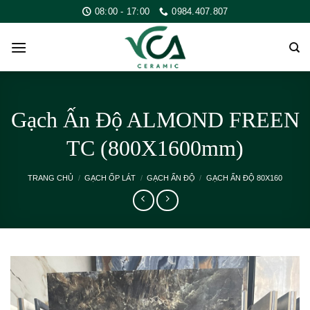
Skip
08:00 - 17:00
0984.407.807
to
content
Gạch Ấn Độ ALMOND FREEN
TC (800X1600mm)
TRANG CHỦ
/
GẠCH ỐP LÁT
/
GẠCH ẤN ĐỘ
/
GẠCH ẤN ĐỘ 80X160