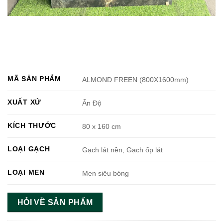
MÃ SẢN PHẨM
ALMOND FREEN (800X1600mm)
XUẤT XỨ
Ấn Độ
KÍCH THƯỚC
80 x 160 cm
LOẠI GẠCH
Gạch lát nền, Gạch ốp lát
LOẠI MEN
Men siêu bóng
HỎI VỀ SẢN PHẨM