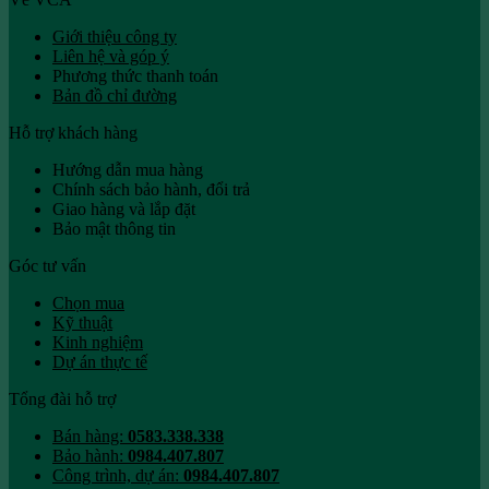
Giới thiệu công ty
Liên hệ và góp ý
Phương thức thanh toán
Bản đồ chỉ đường
Hỗ trợ khách hàng
Hướng dẫn mua hàng
Chính sách bảo hành, đổi trả
Giao hàng và lắp đặt
Bảo mật thông tin
Góc tư vấn
Chọn mua
Kỹ thuật
Kinh nghiệm
Dự án thực tế
Tổng đài hỗ trợ
Bán hàng:
0583.338.338
Bảo hành:
0984.407.807
Công trình, dự án:
0984.407.807