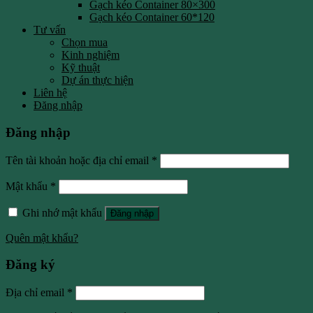
Gạch kéo Container 80×300
Gạch kéo Container 60*120
Tư vấn
Chọn mua
Kinh nghiệm
Kỹ thuật
Dự án thực hiện
Liên hệ
Đăng nhập
Đăng nhập
Tên tài khoản hoặc địa chỉ email
*
Mật khẩu
*
Ghi nhớ mật khẩu
Đăng nhập
Quên mật khẩu?
Đăng ký
Địa chỉ email
*