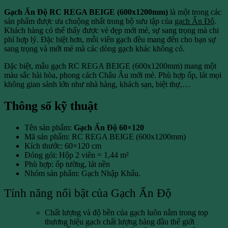
Gạch Ấn Độ RC REGA BEIGE (600x1200mm)
là một trong các
sản phẩm được ưa chuộng nhất trong bộ sưu tập của
gạch Ấn Độ
.
Khách hàng có thể thấy được vẻ đẹp mới mẻ, sự sang trọng mà chi
phí hợp lý. Đặc biệt hơn, mỗi viên gạch đều mang đến cho bạn sự
sang trọng và mới mẻ mà các dòng gạch khác không có.
Đặc biệt, mẫu gạch RC REGA BEIGE (600x1200mm) mang một
màu sắc hài hòa, phong cách Châu Âu mới mẻ. Phù hợp ốp, lát mọi
không gian sảnh lớn như nhà hàng, khách sạn, biệt thự,…
Thông số kỹ thuật
Tên sản phẩm:
Gạch Ấn Độ 60×120
Mã sản phẩm: RC REGA BEIGE (600x1200mm)
Kích thước: 60×120 cm
Đóng gói: Hộp 2 viên = 1,44 m²
Phù hợp: ốp tường, lát nền
Nhóm sản phẩm: Gạch Nhập Khẩu.
Tính năng nổi bật của Gạch Ấn Độ
Chất lượng và độ bền của gạch luôn nằm trong top
thương hiệu gạch chất lượng hàng đầu thế giới