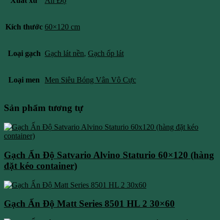
Xuất xứ
Ấn Độ
Kích thước
60×120 cm
Loại gạch
Gạch lát nền
,
Gạch ốp lát
Loại men
Men Siêu Bóng Vân Vô Cực
Sản phẩm tương tự
Gạch Ấn Độ Satvario Alvino Staturio 60×120 (hàng
đặt kéo container)
Gạch Ấn Độ Matt Series 8501 HL 2 30×60