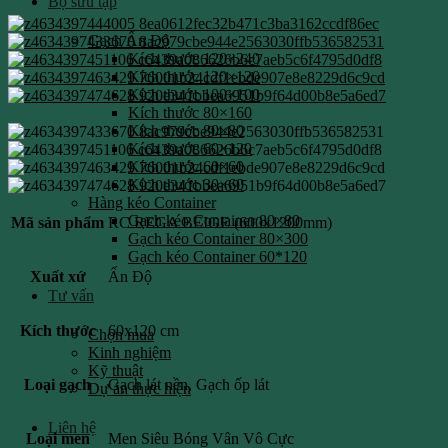
Bộ sưu tập
Gạch Ấn Độ
Kích thước 120×240
Kích thước 120×120
Kích thước 100×100
Kích thước 80×160
Kích thước 80×80
Kích thước 60×120
Kích thước 60×60
Kích thước 30×60
Hàng kéo Container
Gạch kéo Container 80×80
Mã sản phẩm
RC REGA BEIGE (600x1200mm)
Gạch kéo Container 80×300
Gạch kéo Container 60*120
Xuất xứ
Ấn Độ
Tư vấn
Kích thước
60x120 cm
Chọn mua
Kinh nghiệm
Kỹ thuật
Loại gạch
Gạch lát nền, Gạch ốp lát
Dự án thực hiện
Liên hệ
Loại men
Men Siêu Bóng Vân Vô Cực