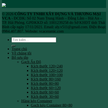
© 2026
CÔNG TY TNHH XÂY DỰNG VÀ THƯƠNG MẠI
VCA
- ĐCĐK: Số 02 Nam Trung Hành – Đằng Lâm – Hải An –
TP. Hải Phòng. GPĐKKD số: 1001239258 do Sở KHĐT tỉnh Thái
Bình cấp ngày 17/11/2021. Email: aly.v511@gmail.com. Điện thoại:
0984.407.807. Website: vcaceramic.com
Tìm
kiếm:
Trang chủ
Về chúng tôi
Bộ sưu tập
Gạch Ấn Độ
Kích thước 120×240
Kích thước 120×120
Kích thước 100×100
Kích thước 80×160
Kích thước 80×80
Kích thước 60×120
Kích thước 60×60
Kích thước 30×60
Hàng kéo Container
Gạch kéo Container 80×80