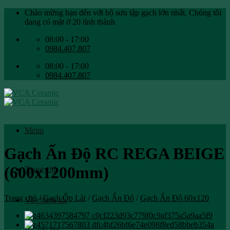
Skip
Chào mừng bạn đến với bộ sưu tập gạch lớn nhất. Chúng tôi
to
đang có mặt ở 20 tỉnh thành
content
08:00 - 17:00
0984.407.807
08:00 - 17:00
0984.407.807
Menu
Gạch Ấn Độ RC REGA BEIGE
(600x1200mm)
Trang chủ
Trang chủ
/
Gạch Ốp Lát
/
Gạch Ấn Độ
/
Gạch Ấn Độ 60x120
Về chúng tôi