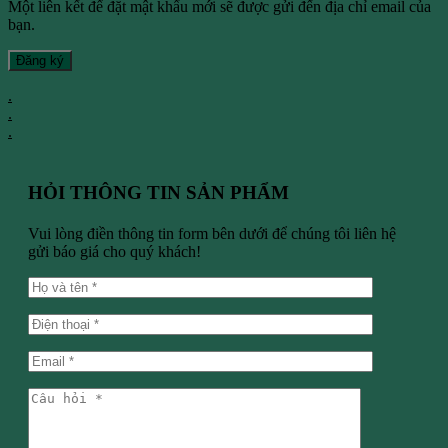
Một liên kết để đặt mật khẩu mới sẽ được gửi đến địa chỉ email của
bạn.
Đăng ký
.
.
.
HỎI THÔNG TIN SẢN PHẨM
Vui lòng điền thông tin form bên dưới để chúng tôi liên hệ
gửi báo giá cho quý khách!