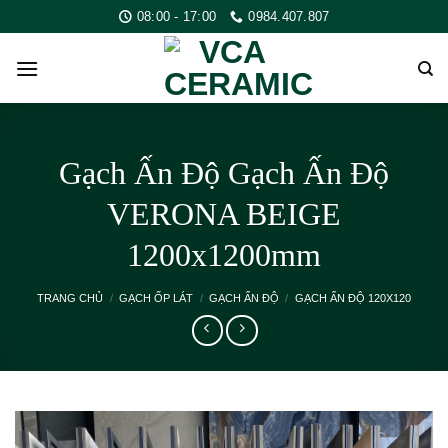
Skip
08:00 - 17:00
0984.407.807
to
content
Gạch Ấn Độ Gạch Ấn Độ
VERONA BEIGE
1200x1200mm
TRANG CHỦ
/
GẠCH ỐP LÁT
/
GẠCH ẤN ĐỘ
/
GẠCH ẤN ĐỘ 120X120