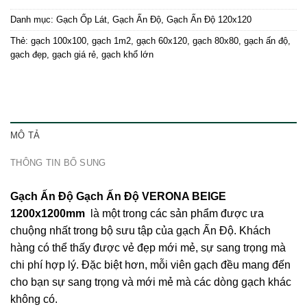
Danh mục:
Gạch Ốp Lát
,
Gạch Ấn Độ
,
Gạch Ấn Độ 120x120
Thẻ:
gạch 100x100
,
gạch 1m2
,
gạch 60x120
,
gạch 80x80
,
gạch ấn độ
,
gạch đẹp
,
gạch giá rẻ
,
gạch khổ lớn
MÔ TẢ
THÔNG TIN BỔ SUNG
Gạch Ấn Độ Gạch Ấn Độ VERONA BEIGE
1200x1200mm
là một trong các sản phẩm được ưa
chuộng nhất trong bộ sưu tập của
gạch Ấn Độ
. Khách
hàng có thể thấy được vẻ đẹp mới mẻ, sự sang trọng mà
chi phí hợp lý. Đặc biệt hơn, mỗi viên gạch đều mang đến
cho bạn sự sang trọng và mới mẻ mà các dòng gạch khác
không có.