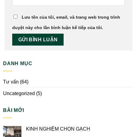
Cách phối màu gạch ốp tường đẹp cho gia chủ mệnh Kim
Cách phối màu gạch lát nền với màu tường
HƯỚNG DẪN CÁCH CHỌN
PHÂN BIỆT 3 LOẠI BỀ MẶT
GẠCH ỐP LÁT CHO NHÀ
GẠCH MEN PHỔ BIẾN
DIỆN TÍCH NHỎ
Để lại một bình luận
Email của bạn sẽ không được hiển thị công khai.