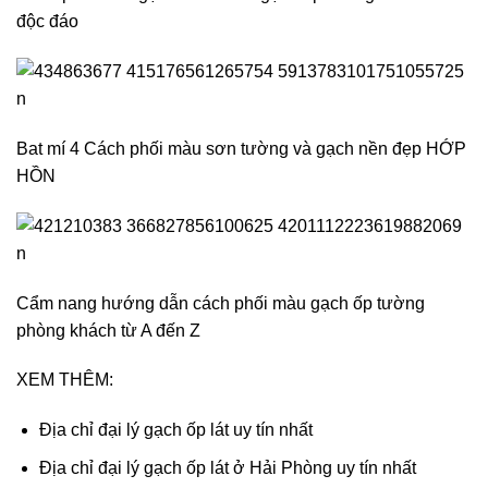
6 + Cách phối màu gạch lát nền với màu tường đẹp, hợp
lý nhất …
Gạch VARMORA ẤN ĐỘ – Gạch ốp lát cao cấp
Tường màu trắng nên lát gạch màu gì đẹp và hợp phong
Thuy?
XEM THÊM:
Địa chỉ tổng kho gạch VCA CERAMIC uy tín nhất
Top 1 tổng kho gạch Hải Phòng uy tín nhất