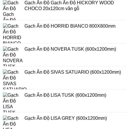
Lưu tên của tôi, email, và trang web trong trình
duyệt này cho lần bình luận kế tiếp của tôi.
DANH MỤC
Tư vấn
(64)
Uncategorized
(5)
BÀI MỚI
KINH NGHIỆM CHỌN GẠCH