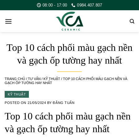
Skip
08:00 - 17:00
0984.407.807
to
content
Top 10 cách phối màu gạch nền
và gạch ốp tường hay nhất
TRANG CHỦ
/
TƯ VẤN
/
KỸ THUẬT
/
TOP 10 CÁCH PHỐI MÀU GẠCH NỀN VÀ
GẠCH ỐP TƯỜNG HAY NHẤT
KỸ THUẬT
POSTED ON
21/05/2024
BY
ĐĂNG TUẤN
Top 10 cách phối màu gạch nền
và gạch ốp tường hay nhất