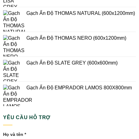
KINH NGHIỆM CHỌN GẠCH #04
KINH NGHIỆM CHỌN GẠCH
Gạch Ấn Độ TULIP WHITE 60×120cm – Vẻ đẹp
tinh tế cho mọi không gian
Mẫu Gạch INFINITY BELL ONYX NATURAL
60×120 – Vẻ Đẹp Onyx Sang Trọng Cho Không
Gian Đẳng Cấp
SẢN PHẨM
Gạch Ấn Độ Gạch Ấn Độ HICKORY WOOD