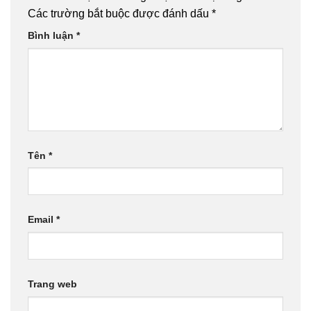
Bat mí 4 Cách phối màu sơn tường và gạch nền đẹp HỚP
HỒN
Cẩm nang hướng dẫn cách phối màu gạch ốp tường
phòng khách từ A đến Z
XEM THÊM:
Địa chỉ đại lý gạch ốp lát uy tín nhất
Địa chỉ đại lý gạch ốp lát ở Hải Phòng uy tín nhất