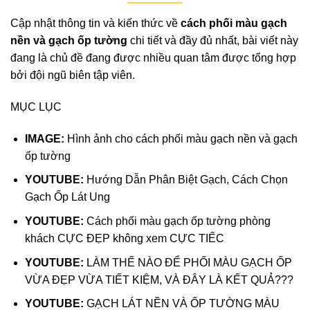
Cập nhật thông tin và kiến thức về
cách phối màu gạch
nền và gạch ốp tường
chi tiết và đầy đủ nhất, bài viết này
đang là chủ đề đang được nhiều quan tâm được tổng hợp
bởi đội ngũ biên tập viên.
MỤC LỤC
IMAGE:
Hình ảnh cho cách phối màu gạch nền và gạch
ốp tường
YOUTUBE:
Hướng Dẫn Phân Biệt Gạch, Cách Chọn
Gạch Ốp Lát Ung
YOUTUBE:
Cách phối màu gạch ốp tường phòng
khách CỰC ĐẸP không xem CỰC TIẾC
YOUTUBE:
LÀM THẾ NÀO ĐỂ PHỐI MÀU GẠCH ỐP
VỪA ĐẸP VỪA TIẾT KIỆM, VÀ ĐÂY LÀ KẾT QUẢ???
YOUTUBE:
GẠCH LÁT NỀN VÀ ỐP TƯỜNG MÀU