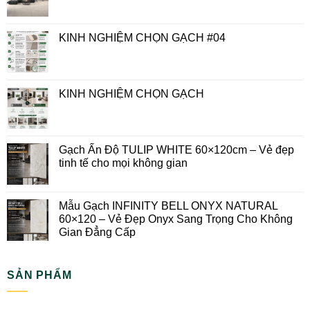
Các trường bắt buộc được đánh dấu
*
Bình luận
*
Tên
*
Email
*
Trang web