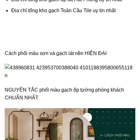
Cách ốp gạch tường nhà và kỹ thuật phối màu chuẩn xác
Cách phối màu gạch ốp tường phòng khách CỰC ĐẸP
không xem CỰC TIẾC …
XEM THÊM:
Địa chỉ tổng kho gạch ốp lát Hải Phòng uy tín nhất
Địa chỉ tổng kho gạch Toàn Cầu Tile uy tin nhất