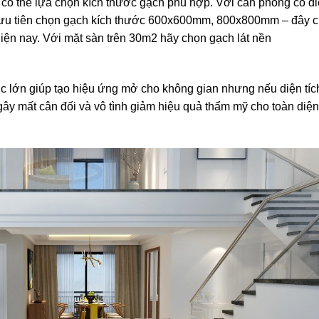
 có thể lựa chọn kích thước gạch phù hợp. Với căn phòng có d
 ưu tiên chọn gạch kích thước 600x600mm, 800x800mm – đây 
iện nay. Với mặt sàn trên 30m2 hãy chọn gạch lát nền
c lớn giúp tạo hiệu ứng mở cho không gian nhưng nếu diện tíc
ây mất cân đối và vô tình giảm hiệu quả thẩm mỹ cho toàn diện 