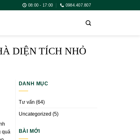
08:00 - 17:00
0984.407.807
À DIỆN TÍCH NHỎ
DANH MỤC
Tư vấn
(64)
Uncategorized
(5)
ính
BÀI MỚI
g quá
ảo