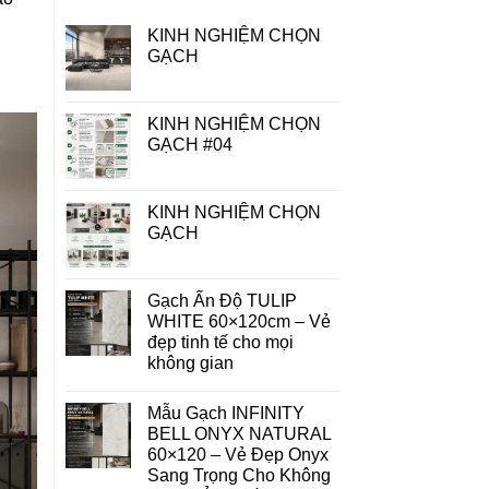
KINH NGHIỆM CHỌN
GẠCH
KINH NGHIỆM CHỌN
GẠCH #04
KINH NGHIỆM CHỌN
GẠCH
Gạch Ấn Độ TULIP
WHITE 60×120cm – Vẻ
đẹp tinh tế cho mọi
không gian
Mẫu Gạch INFINITY
BELL ONYX NATURAL
60×120 – Vẻ Đẹp Onyx
Sang Trọng Cho Không