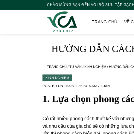
Skip
CHÀO MỪNG BẠN ĐẾN VỚI BỘ SƯU TẬP GẠCH
to
content
TRANG CHỦ
VỀ 
HƯỚNG DẪN CÁCH
TRANG CHỦ
/
TƯ VẤN
/
KINH NGHIỆM
/
HƯỚNG DẪN CÁ
KINH NGHIỆM
POSTED ON
05/06/2025
BY
ĐĂNG TUẤN
1.
Lựa chọn phong các
Có rất nhiều phong cách thiết kế với nhữn
và nhu cầu của gia chủ sẽ có những lựa c
lớn thì phong cách hiện đại, phong cách 