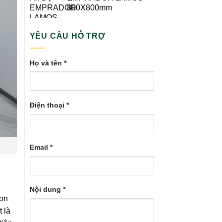
800X800mm
YÊU CẦU HỖ TRỢ
Họ và tên *
Điện thoại *
Email *
Nội dung *
họn
 là