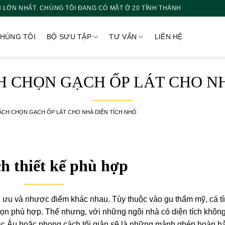
 LỚN NHẤT. CHÚNG TÔI ĐANG CÓ MẶT Ở 20 TỈNH THÀNH
CHÚNG TÔI
BỘ SƯU TẬP
TƯ VẤN
LIÊN HỆ
 CHỌN GẠCH ỐP LÁT CHO NH
CH CHỌN GẠCH ỐP LÁT CHO NHÀ DIỆN TÍCH NHỎ
h thiết kế phù hợp
g ưu và nhược điểm khác nhau. Tùy thuộc vào gu thẩm mỹ, cá t
họn phù hợp. Thế nhưng, với những ngôi nhà có diện tích khôn
Bắc Âu hoặc phong cách tối giản sẽ là những mảnh ghép hoàn h