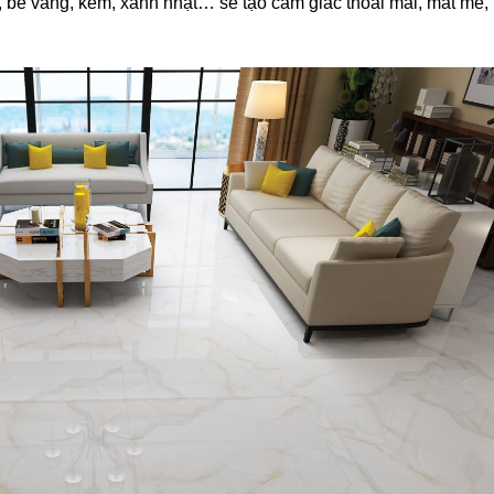
 be vàng, kem, xanh nhạt… sẽ tạo cảm giác thoải mái, mát mẻ, 