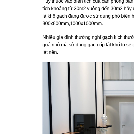
Tùy thuộc vào diện tích của căn phòng bạn
tích khoảng từ 20m2 vuông đến 30m2 hãy
là khổ gạch đang được sử dụng phổ biến h
800x800mm,1000x1000mm.
Nhiều gia đình thường nghĩ gạch kích thướ
quá nhỏ mà sử dụng gạch ốp lát khổ to sẽ g
lát nền.