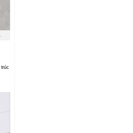
.
 trúc