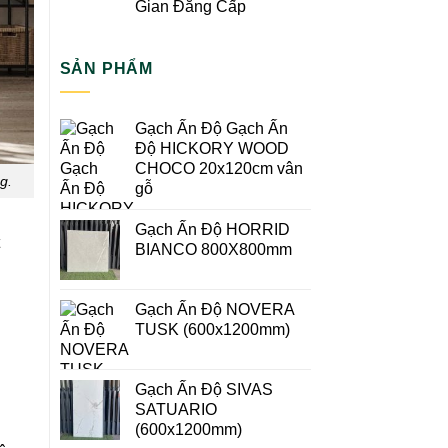
Gian Đẳng Cấp
SẢN PHẨM
Gạch Ấn Độ Gạch Ấn
Độ HICKORY WOOD
CHOCO 20x120cm vân
g.
gỗ
Gạch Ấn Độ HORRID
BIANCO 800X800mm
Gạch Ấn Độ NOVERA
TUSK (600x1200mm)
Gạch Ấn Độ SIVAS
SATUARIO
(600x1200mm)