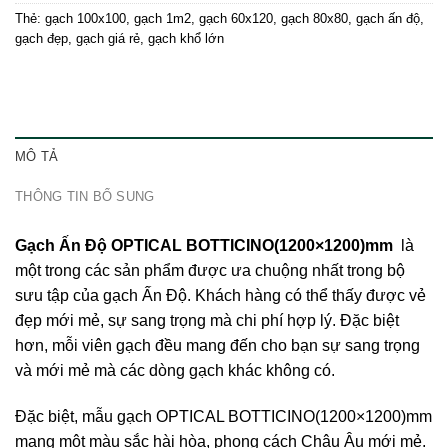
Thẻ:
gạch 100x100
,
gạch 1m2
,
gạch 60x120
,
gạch 80x80
,
gạch ấn độ
,
gạch đẹp
,
gạch giá rẻ
,
gạch khổ lớn
MÔ TẢ
THÔNG TIN BỔ SUNG
Gạch Ấn Độ OPTICAL BOTTICINO(1200×1200)mm
là
một trong các sản phẩm được ưa chuộng nhất trong bộ
sưu tập của
gạch Ấn Độ
. Khách hàng có thể thấy được vẻ
đẹp mới mẻ, sự sang trọng mà chi phí hợp lý. Đặc biệt
hơn, mỗi viên gạch đều mang đến cho bạn sự sang trọng
và mới mẻ mà các dòng gạch khác không có.
Đặc biệt, mẫu gạch OPTICAL BOTTICINO(1200×1200)mm
mang một màu sắc hài hòa, phong cách Châu Âu mới mẻ.