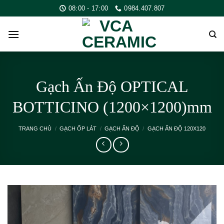
Skip
08:00 - 17:00
0984.407.807
to
content
Gạch Ấn Độ OPTICAL
BOTTICINO (1200×1200)mm
TRANG CHỦ
/
GẠCH ỐP LÁT
/
GẠCH ẤN ĐỘ
/
GẠCH ẤN ĐỘ 120X120