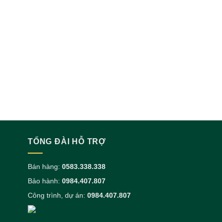
GẠCH ẤN ĐỘ
ANGLE WHIT
(SAO C
TỔNG ĐÀI HỖ TRỢ
Bán hàng:
0583.338.338
Bảo hành:
0984.407.807
Công trình, dự án:
0984.407.807