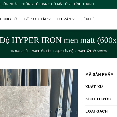
 LỚN NHẤT. CHÚNG TÔI ĐANG CÓ MẶT Ở 20 TỈNH THÀNH
CHÚNG TÔI
BỘ SƯU TẬP
TƯ VẤN
LIÊN HỆ
 Độ HYPER IRON men matt (600
TRANG CHỦ
/
GẠCH ỐP LÁT
/
GẠCH ẤN ĐỘ
/
GẠCH ẤN ĐỘ 60X120
MÃ SẢN PHẨM
XUẤT XỨ
KÍCH THƯỚC
LOẠI GẠCH