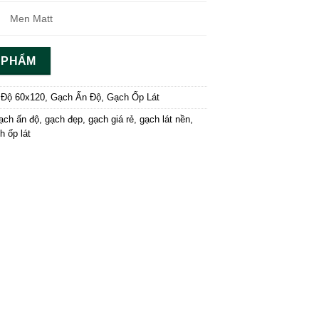
Men Matt
N PHẨM
 Độ 60x120
,
Gạch Ấn Độ
,
Gạch Ốp Lát
ạch ấn độ
,
gạch đẹp
,
gạch giá rẻ
,
gạch lát nền
,
h ốp lát