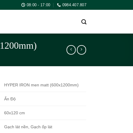
08:00 - 17:00
0984.407.807
x1200mm)
HYPER IRON men matt (600x1200mm)
Ấn Độ
60x120 cm
Gạch lát nền, Gạch ốp lát