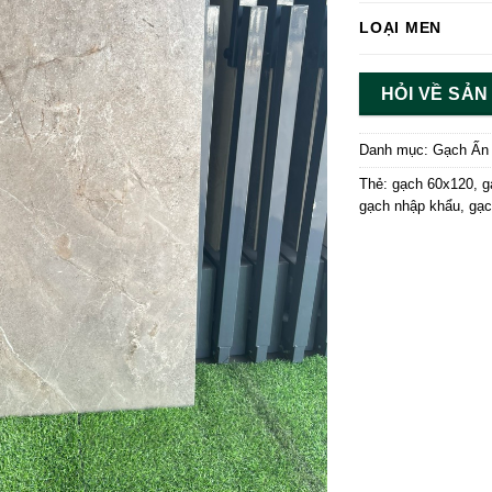
LOẠI MEN
HỎI VỀ SẢ
Danh mục:
Gạch Ấn
Thẻ:
gạch 60x120
,
g
gạch nhập khẩu
,
gạc