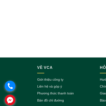
VỀ VCA
HỖ
Giới thiệu công ty
Hướ
.
Liên hệ và góp ý
Chí
Phương thức thanh toán
Gia
.
Bản đồ chỉ đường
Bảo