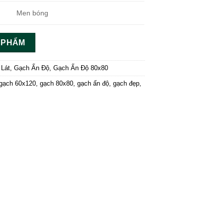
Men bóng
N PHẨM
 Lát
,
Gạch Ấn Độ
,
Gạch Ấn Độ 80x80
gạch 60x120
,
gạch 80x80
,
gạch ấn độ
,
gạch đẹp
,