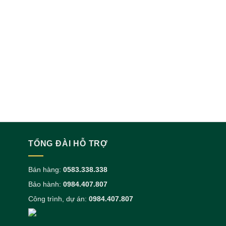
GẠCH ẤN ĐỘ
ANGLE WHIT
(HÀNG Đ
CONTAI
TỔNG ĐÀI HỖ TRỢ
Bán hàng:
0583.338.338
Bảo hành:
0984.407.807
Công trình, dự án:
0984.407.807