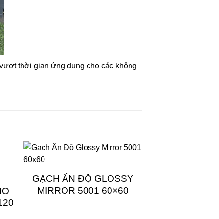
ợt thời gian ứng dụng cho các không
GẠCH ẤN ĐỘ GLOSSY
MIRROR 5001 60×60
IO
120