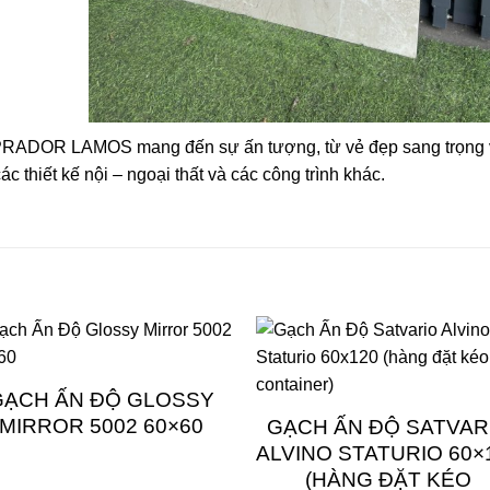
ADOR LAMOS mang đến sự ấn tượng, từ vẻ đẹp sang trọng vư
c thiết kế nội – ngoại thất và các công trình khác.
GẠCH ẤN ĐỘ GLOSSY
MIRROR 5002 60×60
GẠCH ẤN ĐỘ SATVAR
ALVINO STATURIO 60×
(HÀNG ĐẶT KÉO