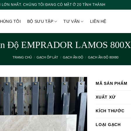
 LỚN NHẤT. CHÚNG TÔI ĐANG CÓ MẶT Ở 20 TỈNH THÀNH
CHÚNG TÔI
BỘ SƯU TẬP
TƯ VẤN
LIÊN HỆ
Ấn Độ EMPRADOR LAMOS 800
TRANG CHỦ
/
GẠCH ỐP LÁT
/
GẠCH ẤN ĐỘ
/
GẠCH ẤN ĐỘ 80X80
MÃ SẢN PHẨM
XUẤT XỨ
KÍCH THƯỚC
LOẠI GẠCH