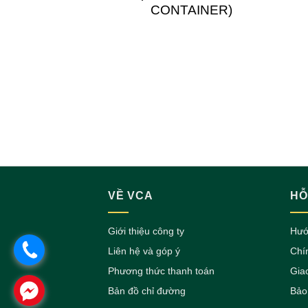
CONTAINER)
VỀ VCA
HỖ
Giới thiệu công ty
Hướ
.
Liên hệ và góp ý
Chí
Phương thức thanh toán
Gia
.
Bản đồ chỉ đường
Bảo