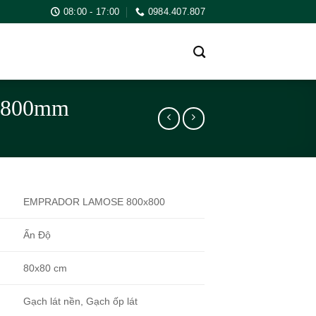
08:00 - 17:00
0984.407.807
X800mm
EMPRADOR LAMOSE 800x800
Ấn Độ
80x80 cm
Gạch lát nền, Gạch ốp lát