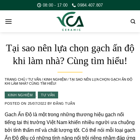
Skip
08:00 - 17:00
0984.407.807
to
content
Tại sao nên lựa chọn gạch ấn độ
khi làm nhà? Cùng tìm hiểu!
TRANG CHỦ
/
TƯ VẤN
/
KINH NGHIỆM
/
TẠI SAO NÊN LỰA CHỌN GẠCH ẤN ĐỘ
KHI LÀM NHÀ? CÙNG TÌM HIỂU!
KINH NGHIỆM
,
TƯ VẤN
POSTED ON
25/07/2022
BY
ĐĂNG TUẤN
Gach Ấn Độ là một trong những thương hiệu gạch nổi
tiếng tại thị trường Việt Nam khiến nhiều người ưa chuộng
bởi tính thẩm mĩ và chất lượng tốt. Có thể nói mỗi loại gạch
Ấn Độ đều có những tính năng nổi trội riêng nhằm đáp ứng