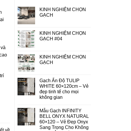
KINH NGHIỆM CHỌN
n
GẠCH
ại
KINH NGHIỆM CHỌN
GẠCH #04
n
và
 cao
KINH NGHIỆM CHỌN
GẠCH
rí
Gạch Ấn Độ TULIP
WHITE 60×120cm – Vẻ
đẹp tinh tế cho mọi
không gian
Mẫu Gạch INFINITY
BELL ONYX NATURAL
60×120 – Vẻ Đẹp Onyx
Sang Trọng Cho Không
ết về