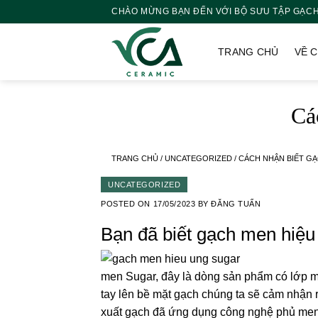
Skip
CHÀO MỪNG BẠN ĐẾN VỚI BỘ SƯU TẬP GẠCH
to
content
TRANG CHỦ
VỀ 
Cá
TRANG CHỦ
/
UNCATEGORIZED
/
CÁCH NHẬN BIẾT G
UNCATEGORIZED
POSTED ON
17/05/2023
BY
ĐĂNG TUẤN
Bạn đã biết gạch men hiệu
men Sugar, đây là dòng sản phẩm có lớp me
tay lên bề mặt gạch chúng ta sẽ cảm nhận 
xuất gạch đã ứng dụng công nghệ phủ men 