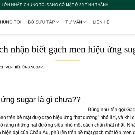
 LỚN NHẤT. CHÚNG TÔI ĐANG CÓ MẶT Ở 20 TỈNH THÀNH
CHÚNG TÔI
BỘ SƯU TẬP
TƯ VẤN
LIÊN HỆ
ch nhận biết gạch men hiệu ứng sug
ẠCH MEN HIỆU ỨNG SUGAR.
 ứng sugar là gì chưa??
Đúng như tên gọi Gạ
n trên bề mặt được tạo hiệu ứng “hạt đường” nhỏ li ti, và khi 
rõ ràng những hạt đường siêu nhỏ một cách chân thật nhất. Nh
hiện đại của Châu Âu, phủ lên trên bề mặt gạch một lớp men 