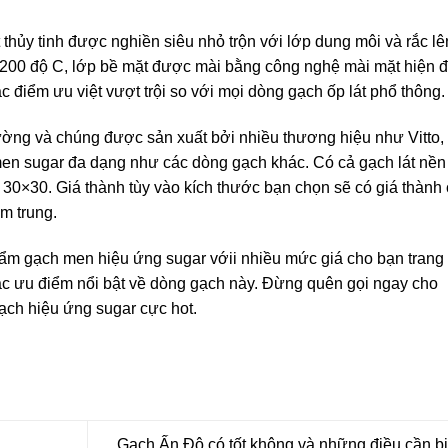
 thủy tinh được nghiền siêu nhỏ trộn với lớp dung môi và rắc lê
1200 độ C, lớp bề mặt được mài bằng công nghệ mài mặt hiện đ
c điểm ưu việt vượt trội so với mọi dòng gạch ốp lát phổ thông.
trường và chúng được sản xuất bởi nhiều thương hiệu như Vitto,
men sugar đa dạng như các dòng gạch khác. Có cả
gạch lát nề
30×30. Giá thành tùy vào kích thước bạn chọn sẽ có giá thành
m trung.
phẩm
gạch men hiệu ứng sugar
vớii nhiều mức giá cho bạn trang t
các ưu điểm nổi bật về dòng gạch này. Đừng quên gọi ngay cho
ạch hiệu ứng sugar cực hot.
Gạch Ấn Độ có tốt không và những điều cần bi