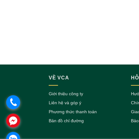
VỀ VCA
HỖ
Giới thiệu công ty
Hướ
.
Liên hệ và góp ý
Chí
Phương thức thanh toán
Gia
.
Bản đồ chỉ đường
Bảo
.