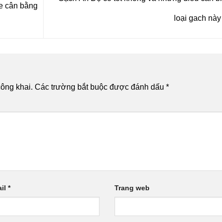
e cân bằng
loại gach nà
ông khai.
Các trường bắt buộc được đánh dấu
*
il
*
Trang web