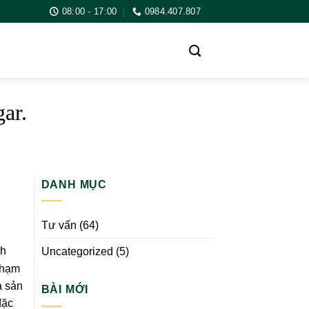
08:00 - 17:00
0984.407.807
ar.
DANH MỤC
Tư vấn
(64)
ch
Uncategorized
(5)
chạm
à sản
BÀI MỚI
đặc