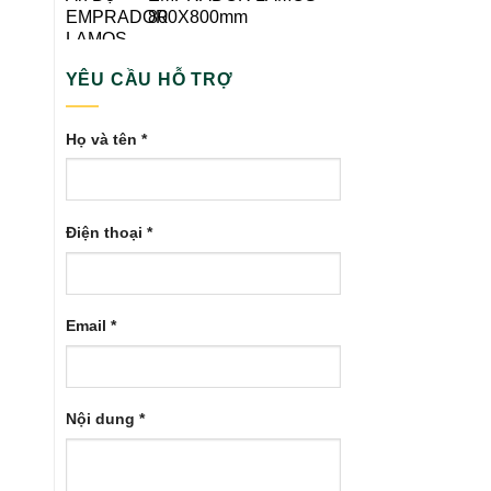
800X800mm
YÊU CẦU HỖ TRỢ
Họ và tên *
Điện thoại *
Email *
Nội dung *