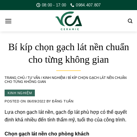
Skip
08:00 - 17:00
0984.407.807
to
content
Bí kíp chọn gạch lát nền chuẩn
cho từng không gian
TRANG CHỦ
/
TƯ VẤN
/
KINH NGHIỆM
/
BÍ KÍP CHỌN GẠCH LÁT NỀN CHUẨN
CHO TỪNG KHÔNG GIAN
KINH NGHIỆM
POSTED ON
06/09/2022
BY
ĐĂNG TUẤN
Lựa chọn gạch lát nền,
gạch ốp lát
phù hợp có thể quyết
định khá nhiều đến tính thẩm mỹ, tuổi thọ của công trình.
Chọn gạch lát nền cho phòng khách