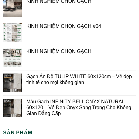
KINH NGHIỆM CHỌN GẠCH
KINH NGHIỆM CHỌN GẠCH #04
KINH NGHIỆM CHỌN GẠCH
Gạch Ấn Độ TULIP WHITE 60×120cm – Vẻ đẹp
tinh tế cho mọi không gian
Mẫu Gạch INFINITY BELL ONYX NATURAL
60×120 – Vẻ Đẹp Onyx Sang Trọng Cho Không
Gian Đẳng Cấp
SẢN PHẨM