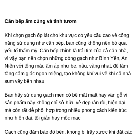
Căn bếp ấm cúng và tinh tươm
Khi chọn gạch ốp lát cho khu vực có yêu cầu cao về công
năng sử dụng như căn bếp, bạn cũng không nên bỏ qua
yếu tố thẩm mỹ. Căn bếp chính là trái tim của cả căn nhà,
vì vậy bạn nên chọn những dòng gạch như Bình Yên, An
Niên với tông màu ấm áp như be, nâu, vàng nhạt, để làm
tăng cảm giác ngon miệng, tạo không khí vui vẻ khi cả nhà
sum vầy bên nhau.
Bạn hãy sử dụng gạch men có bề mặt matt hay vân gỗ vì
sản phẩm này không chỉ sở hữu vẻ đẹp rắn rỏi, hiện đại
mà còn rất dễ phối hợp trong nhiều phong cách kiến trúc
như hiện đại, tối giản hay mộc mạc.
Gạch cũng đảm bảo độ bền, không bị trầy xước khi đặt các