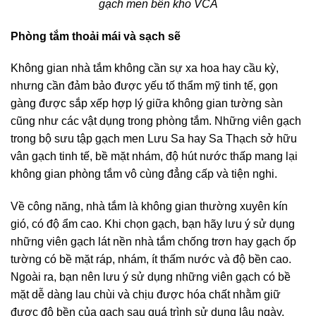
gạch men bên kho VCA
Phòng tắm thoải mái và sạch sẽ
Không gian nhà tắm không cần sự xa hoa hay cầu kỳ,
nhưng cần đảm bảo được yếu tố thẩm mỹ tinh tế, gọn
gàng được sắp xếp hợp lý giữa không gian tường sàn
cũng như các vật dụng trong phòng tắm. Những viên gạch
trong bộ sưu tập gạch men Lưu Sa hay Sa Thạch sở hữu
vân gạch tinh tế, bề mặt nhám, độ hút nước thấp mang lại
không gian phòng tắm vô cùng đẳng cấp và tiện nghi.
Về công năng, nhà tắm là không gian thường xuyên kín
gió, có độ ẩm cao. Khi chọn gạch, bạn hãy lưu ý sử dụng
những viên gạch lát nền nhà tắm chống trơn hay gạch ốp
tường có bề mặt ráp, nhám, ít thấm nước và độ bền cao.
Ngoài ra, bạn nên lưu ý sử dụng những viên gạch có bề
mặt dễ dàng lau chùi và chịu được hóa chất nhằm giữ
được độ bền của gạch sau quá trình sử dụng lâu ngày.