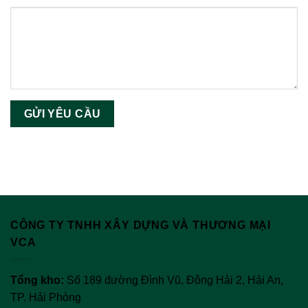
CÔNG TY TNHH XÂY DỰNG VÀ THƯƠNG MẠI
VCA
Tổng kho:
Số 189 đường Đình Vũ, Đông Hải 2, Hải An,
TP. Hải Phòng