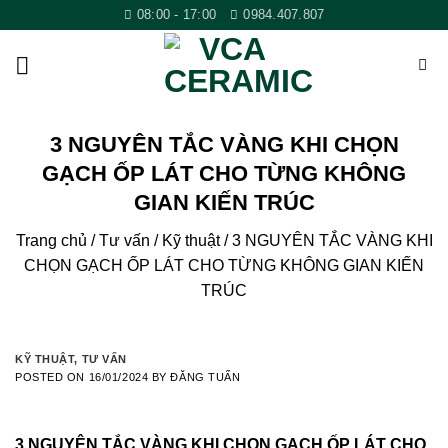
Skip
08:00 - 17:00
0984.407.807
to
content
3 NGUYÊN TẮC VÀNG KHI CHỌN
GẠCH ỐP LÁT CHO TỪNG KHÔNG
GIAN KIẾN TRÚC
Trang chủ
/
Tư vấn
/
Kỹ thuật
/
3 NGUYÊN TẮC VÀNG KHI
CHỌN GẠCH ỐP LÁT CHO TỪNG KHÔNG GIAN KIẾN
TRÚC
KỸ THUẬT
,
TƯ VẤN
POSTED ON
16/01/2024
BY
ĐĂNG TUẤN
3 NGUYÊN TẮC VÀNG KHI CHỌN GẠCH ỐP LÁT CHO