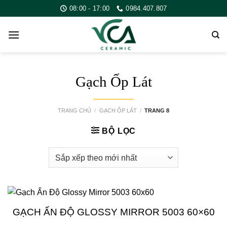
Skip
08:00 - 17:00
0984.407.807
to
content
Gạch Ốp Lát
TRANG CHỦ
/
GẠCH ỐP LÁT
/
TRANG 8
BỘ LỌC
GẠCH ẤN ĐỘ GLOSSY MIRROR 5003 60×60