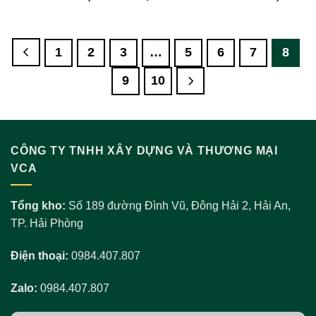
1
2
3
…
5
6
7
8
9
10
CÔNG TY TNHH XÂY DỰNG VÀ THƯƠNG MẠI
VCA
Tổng kho:
Số 189 đường Đình Vũ, Đông Hải 2, Hải An,
TP. Hải Phòng
Điện thoại:
0984.407.807
Zalo:
0984.407.807